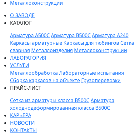
Металлоконструкции
О ЗАВОДЕ
КАТАЛОГ
Арматура A500C
Арматура B500C
Арматура A240
Каркасы арматурные
Каркасы для тюбингов
Сетка
сварная
Металлоизделия
Металлоконструкции
ЛАБОРАТОРИЯ
УСЛУГИ
Металлообработка
Лабораторные испытания
Сборка каркасов на объекте
Грузоперевозки
ПРАЙС-ЛИСТ
Сетка из арматуры класса В500С
Арматура
холоднодеформированная класса В500С
КАРЬЕРА
НОВОСТИ
КОНТАКТЫ