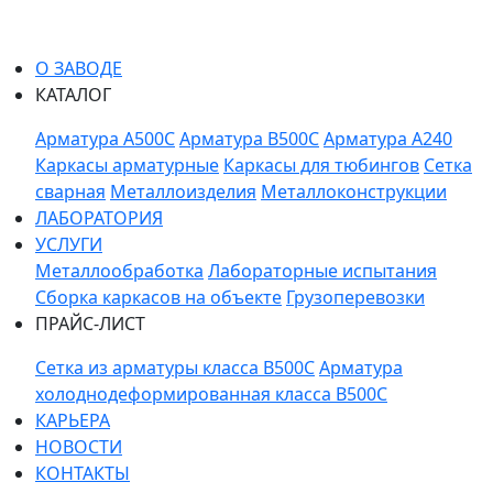
О ЗАВОДЕ
КАТАЛОГ
Арматура A500C
Арматура B500C
Арматура A240
Каркасы арматурные
Каркасы для тюбингов
Сетка
сварная
Металлоизделия
Металлоконструкции
ЛАБОРАТОРИЯ
УСЛУГИ
Металлообработка
Лабораторные испытания
Сборка каркасов на объекте
Грузоперевозки
ПРАЙС-ЛИСТ
Сетка из арматуры класса В500С
Арматура
холоднодеформированная класса В500С
КАРЬЕРА
НОВОСТИ
КОНТАКТЫ