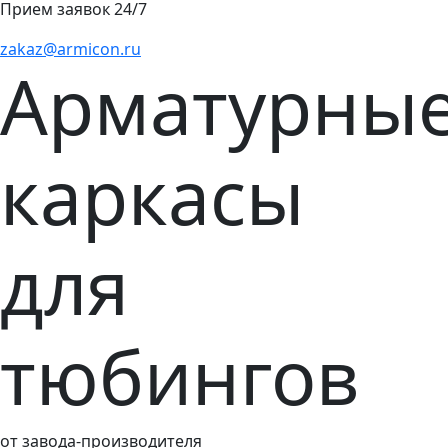
Прием заявок 24/7
zakaz@armicon.ru
Арматурны
каркасы
для
тюбингов
от завода-производителя