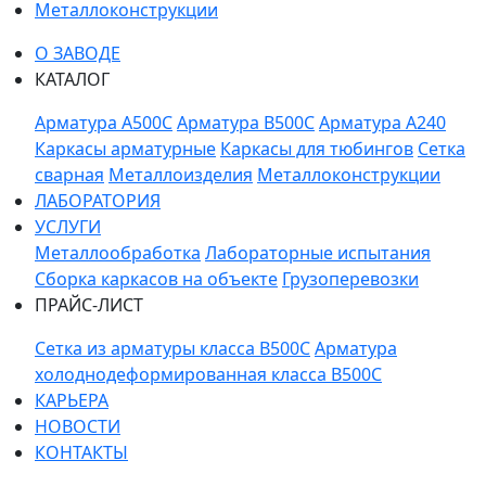
Металлоконструкции
О ЗАВОДЕ
КАТАЛОГ
Арматура A500C
Арматура B500C
Арматура A240
Каркасы арматурные
Каркасы для тюбингов
Сетка
сварная
Металлоизделия
Металлоконструкции
ЛАБОРАТОРИЯ
УСЛУГИ
Металлообработка
Лабораторные испытания
Сборка каркасов на объекте
Грузоперевозки
ПРАЙС-ЛИСТ
Сетка из арматуры класса В500С
Арматура
холоднодеформированная класса В500С
КАРЬЕРА
НОВОСТИ
КОНТАКТЫ