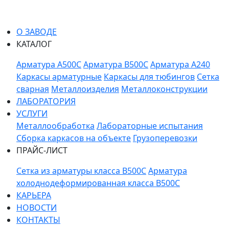
О ЗАВОДЕ
КАТАЛОГ
Арматура A500C
Арматура B500C
Арматура A240
Каркасы арматурные
Каркасы для тюбингов
Сетка
сварная
Металлоизделия
Металлоконструкции
ЛАБОРАТОРИЯ
УСЛУГИ
Металлообработка
Лабораторные испытания
Сборка каркасов на объекте
Грузоперевозки
ПРАЙС-ЛИСТ
Сетка из арматуры класса В500С
Арматура
холоднодеформированная класса В500С
КАРЬЕРА
НОВОСТИ
КОНТАКТЫ