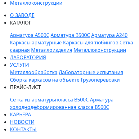
Металлоконструкции
О ЗАВОДЕ
КАТАЛОГ
Арматура A500C
Арматура B500C
Арматура A240
Каркасы арматурные
Каркасы для тюбингов
Сетка
сварная
Металлоизделия
Металлоконструкции
ЛАБОРАТОРИЯ
УСЛУГИ
Металлообработка
Лабораторные испытания
Сборка каркасов на объекте
Грузоперевозки
ПРАЙС-ЛИСТ
Сетка из арматуры класса В500С
Арматура
холоднодеформированная класса В500С
КАРЬЕРА
НОВОСТИ
КОНТАКТЫ