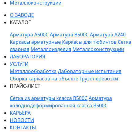
Металлоконструкции
О ЗАВОДЕ
КАТАЛОГ
Арматура A500C
Арматура B500C
Арматура A240
Каркасы арматурные
Каркасы для тюбингов
Сетка
сварная
Металлоизделия
Металлоконструкции
ЛАБОРАТОРИЯ
УСЛУГИ
Металлообработка
Лабораторные испытания
Сборка каркасов на объекте
Грузоперевозки
ПРАЙС-ЛИСТ
Сетка из арматуры класса В500С
Арматура
холоднодеформированная класса В500С
КАРЬЕРА
НОВОСТИ
КОНТАКТЫ