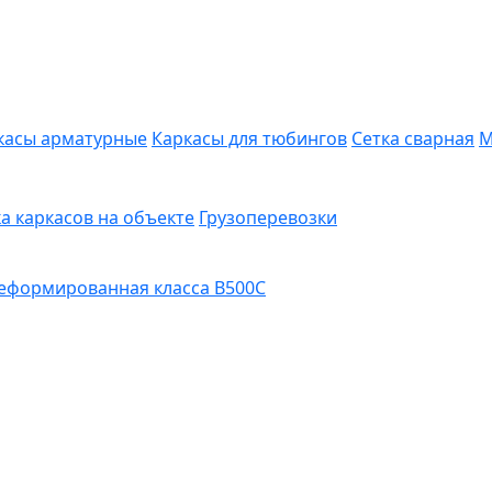
касы арматурные
Каркасы для тюбингов
Сетка сварная
М
а каркасов на объекте
Грузоперевозки
еформированная класса В500С