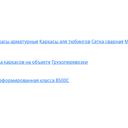
касы арматурные
Каркасы для тюбингов
Сетка сварная
М
а каркасов на объекте
Грузоперевозки
еформированная класса В500С