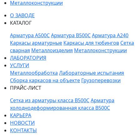
Металлоконструкции
О ЗАВОДЕ
КАТАЛОГ
Арматура A500C
Арматура B500C
Арматура A240
Каркасы арматурные
Каркасы для тюбингов
Сетка
сварная
Металлоизделия
Металлоконструкции
ЛАБОРАТОРИЯ
УСЛУГИ
Металлообработка
Лабораторные испытания
Сборка каркасов на объекте
Грузоперевозки
ПРАЙС-ЛИСТ
Сетка из арматуры класса В500С
Арматура
холоднодеформированная класса В500С
КАРЬЕРА
НОВОСТИ
КОНТАКТЫ