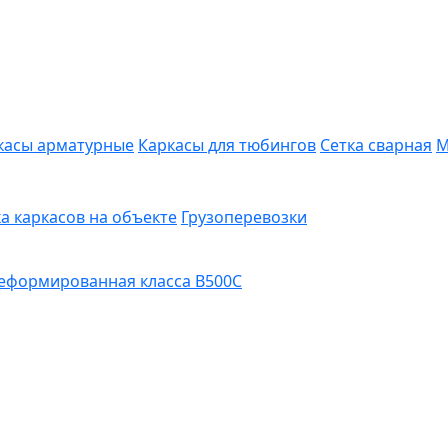
касы арматурные
Каркасы для тюбингов
Сетка сварная
М
а каркасов на объекте
Грузоперевозки
еформированная класса В500С