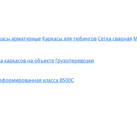
касы арматурные
Каркасы для тюбингов
Сетка сварная
М
а каркасов на объекте
Грузоперевозки
еформированная класса В500С