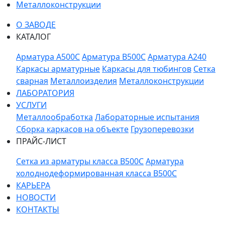
Металлоконструкции
О ЗАВОДЕ
КАТАЛОГ
Арматура A500C
Арматура B500C
Арматура A240
Каркасы арматурные
Каркасы для тюбингов
Сетка
сварная
Металлоизделия
Металлоконструкции
ЛАБОРАТОРИЯ
УСЛУГИ
Металлообработка
Лабораторные испытания
Сборка каркасов на объекте
Грузоперевозки
ПРАЙС-ЛИСТ
Сетка из арматуры класса В500С
Арматура
холоднодеформированная класса В500С
КАРЬЕРА
НОВОСТИ
КОНТАКТЫ