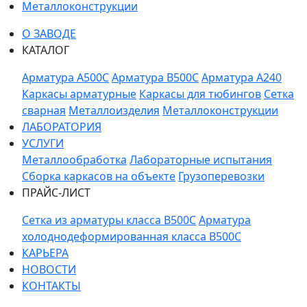
Металлоконструкции
О ЗАВОДЕ
КАТАЛОГ
Арматура A500C
Арматура B500C
Арматура A240
Каркасы арматурные
Каркасы для тюбингов
Сетка
сварная
Металлоизделия
Металлоконструкции
ЛАБОРАТОРИЯ
УСЛУГИ
Металлообработка
Лабораторные испытания
Сборка каркасов на объекте
Грузоперевозки
ПРАЙС-ЛИСТ
Сетка из арматуры класса В500С
Арматура
холоднодеформированная класса В500С
КАРЬЕРА
НОВОСТИ
КОНТАКТЫ