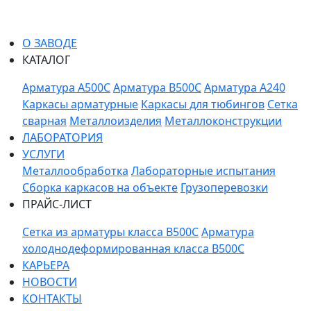
О ЗАВОДЕ
КАТАЛОГ
Арматура A500C
Арматура B500C
Арматура A240
Каркасы арматурные
Каркасы для тюбингов
Сетка
сварная
Металлоизделия
Металлоконструкции
ЛАБОРАТОРИЯ
УСЛУГИ
Металлообработка
Лабораторные испытания
Сборка каркасов на объекте
Грузоперевозки
ПРАЙС-ЛИСТ
Сетка из арматуры класса В500С
Арматура
холоднодеформированная класса В500С
КАРЬЕРА
НОВОСТИ
КОНТАКТЫ