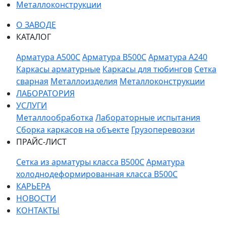
Металлоконструкции
О ЗАВОДЕ
КАТАЛОГ
Арматура A500C
Арматура B500C
Арматура A240
Каркасы арматурные
Каркасы для тюбингов
Сетка
сварная
Металлоизделия
Металлоконструкции
ЛАБОРАТОРИЯ
УСЛУГИ
Металлообработка
Лабораторные испытания
Сборка каркасов на объекте
Грузоперевозки
ПРАЙС-ЛИСТ
Сетка из арматуры класса В500С
Арматура
холоднодеформированная класса В500С
КАРЬЕРА
НОВОСТИ
КОНТАКТЫ